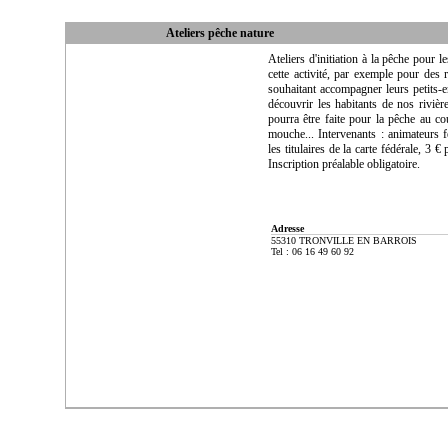
Ateliers pêche nature
Ateliers d'initiation à la pêche pour 
cette activité, par exemple pour des r
souhaitant accompagner leurs petits
découvrir les habitants de nos rivièr
pourra être faite pour la pêche au cou
mouche... Intervenants : animateurs 
les titulaires de la carte fédérale, 3 €
Inscription préalable obligatoire.
Adresse
55310 TRONVILLE EN BARROIS
Tel : 06 16 49 60 92